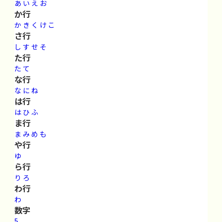
あ
い
え
お
か行
か
き
く
け
こ
さ行
し
す
せ
そ
た行
た
て
な行
な
に
ね
は行
は
ひ
ふ
ま行
ま
み
め
も
や行
ゆ
ら行
り
ろ
わ行
わ
数字
5