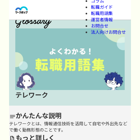
コラム
ワークポップ
>
用語集
>
た行
>
て
>
テレワーク
転職ガイド
転職用語集
運営者情報
お問合せ
法人向けお問合せ
テレワーク
かんたんな説明

テレワークとは、情報通信技術を活用して自宅や外出先など
で働く勤務形態のことです。
もっと詳しく
