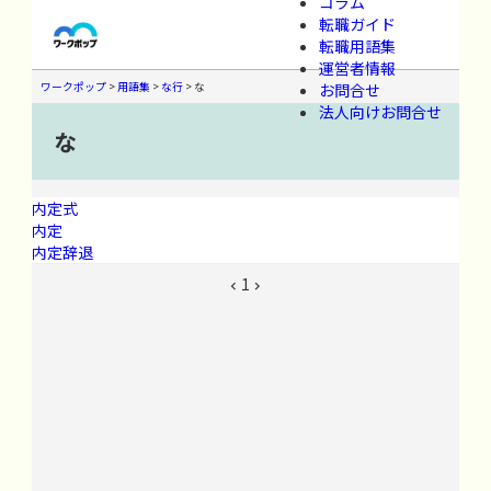
コラム
転職ガイド
転職用語集
運営者情報
お問合せ
ワークポップ
>
用語集
>
な行
>
な
法人向けお問合せ
な
内定式
内定
内定辞退
1

