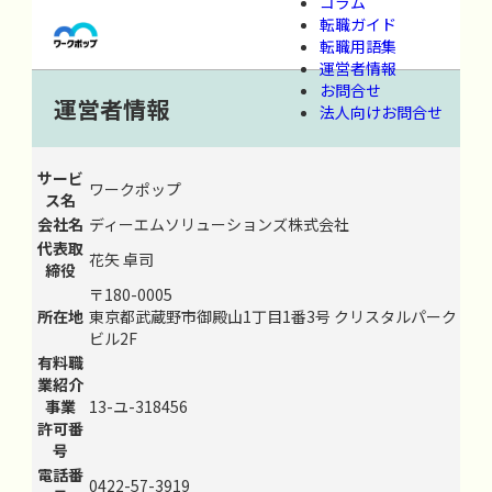
コラム
転職ガイド
転職用語集
運営者情報
お問合せ
運営者情報
法人向けお問合せ
サービ
ワークポップ
ス名
会社名
ディーエムソリューションズ株式会社
代表取
花矢 卓司
締役
〒180-0005
所在地
東京都武蔵野市御殿山1丁目1番3号 クリスタルパーク
ビル2F
有料職
業紹介
事業
13-ユ-318456
許可番
号
電話番
0422-57-3919