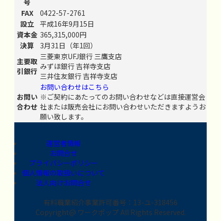
号
FAX
0422-57-2761
設立
平成16年9月15日
資本金
365,315,000円
決算
3月31日（年1回）
三菱東京UFJ銀行 三鷹支店
主要取
みずほ銀行 吉祥寺支店
引銀行
三井住友銀行 吉祥寺支店
お問い合わせはこちら
お問い
※ご契約にあたってのお問い合わせなどは直接運営会
合わせ
社または販売会社にお問い合わせいただきますようお
願い致します。
運営者情報
お問合せ
プライバシーポリシー
個人情報の取扱いについて
法人向けお問合せ
有料職業紹介事業許可番号：13-ユ-318456
Copyright@ ワークポップ All Rights Reserved.