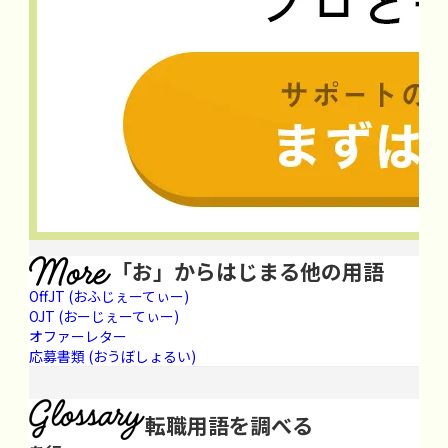
「お」からはじまる他の用語
OffJT
(おふじぇーてぃー)
OJT
(おーじぇーてぃー)
オファーレター
応募書類
(おうぼしょるい)
転職用語を調べる