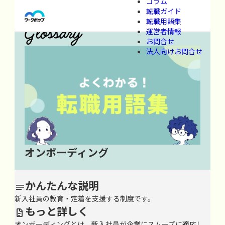
コラム
ワークポップ
>
用語集
>
あ行
>
お
>
オンボーディング
転職ガイド
転職用語集
運営者情報
お問合せ
法人向けお問合せ
オンボーディング
かんたんな説明

新入社員の教育・定着を支援する制度です。
もっと詳しく

オンボーディングとは、新入社員が企業にスムーズに適応し、