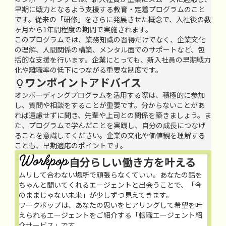
早期に戦力となるよう支援する教育・定着プログラムのこと
です。従来の「研修」をさらに発展させた概念で、入社後の数
ヶ月から1年間程度の期間で実施されます。
このプログラムでは、業務知識の習得だけでなく、企業文化
の理解、人間関係の構築、メンタル面でのサポートなど、包
括的な支援を行います。企業にとっても、新入社員の早期戦力
化や離職率の低下につながる重要な制度です。
ワンポイントアドバイス

オンボーディングプログラムを活用する際は、積極的に参加
し、質問や相談をすることが重要です。分からないことがあ
れば遠慮せずに聞き、先輩や上司との関係を築きましょう。ま
た、プログラムで学んだことを実践し、自分の成長につなげ
ることを意識してください。企業の文化や価値観を理解する
ことも、早期適応のポイントです。
自分らしい働き方を叶える
ムリして合わない場所で頑張らなくていい。あなたの話を
ちゃんと聞いてくれるエージェントと出会うことで、「今
のままじゃない未来」が少しずつ見えてきます。
ワークポップは、あなたの思いをヒアリングして希望を叶
えられるエージェントをご紹介する「転職エージェント紹
介サービス」です。