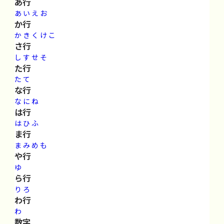
あ行
あ
い
え
お
か行
か
き
く
け
こ
さ行
し
す
せ
そ
た行
た
て
な行
な
に
ね
は行
は
ひ
ふ
ま行
ま
み
め
も
や行
ゆ
ら行
り
ろ
わ行
わ
数字