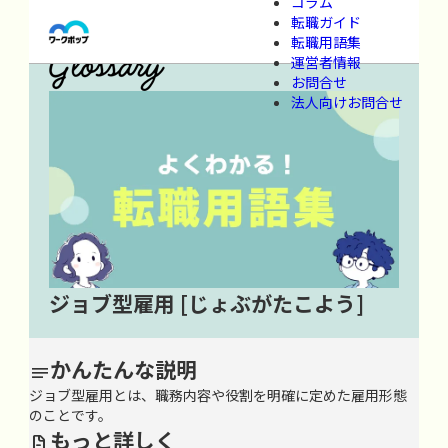
コラム
ワークポップ
>
用語集
>
さ行
>
し
>
ジョブ型雇用
転職ガイド
転職用語集
運営者情報
お問合せ
法人向けお問合せ
ジョブ型雇用
[じょぶがたこよう]
かんたんな説明

ジョブ型雇用とは、職務内容や役割を明確に定めた雇用形態
のことです。
もっと詳しく
