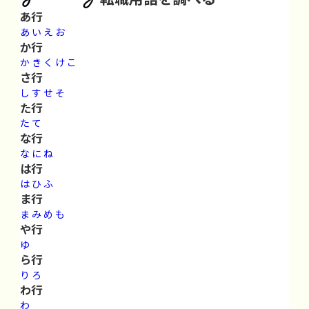
あ行
あ
い
え
お
か行
か
き
く
け
こ
さ行
し
す
せ
そ
た行
た
て
な行
な
に
ね
は行
は
ひ
ふ
ま行
ま
み
め
も
や行
ゆ
ら行
り
ろ
わ行
わ