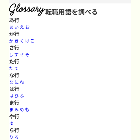
転職用語を調べる
あ行
あ
い
え
お
か行
か
き
く
け
こ
さ行
し
す
せ
そ
た行
た
て
な行
な
に
ね
は行
は
ひ
ふ
ま行
ま
み
め
も
や行
ゆ
ら行
り
ろ