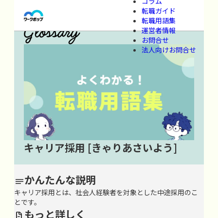
コラム
ワークポップ
>
用語集
>
か行
>
き
>
キャリア採用
転職ガイド
転職用語集
運営者情報
お問合せ
法人向けお問合せ
キャリア採用
[きゃりあさいよう]
かんたんな説明

キャリア採用とは、社会人経験者を対象とした中途採用のこ
とです。
もっと詳しく
