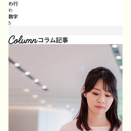
わ行
わ
数字
5
コラム記事